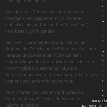
sonstiger Dienstleister
r
v
e
Soweit wir die Daten von Lieferanten und
d
sonstigen Vertragspartnern (im Weiteren
C
einheitlich als „Vertragspartner“ bezeichnet)
a
verarbeiten, gilt folgendes:
i
c
o
Die jeweils verarbeiteten Daten, die Art, der
s
Umfang, der Zweck und die Erforderlichkeit ihrer
C
Verarbeitung bestimmen sich nach dem
o
n
zugrundeliegenden Vertragsverhältnis oder der
s
vorvertraglichen Beziehung. Folgende
u
Datenkategorien werden von uns verarbeitet bzw.
l
können von uns verarbeitet werden:
t
i
n
Stammdaten (z.B., Namen und Adressen),
g
Kontaktdaten (z.B. E-Mailadressen und
IMPRESS
Telefonnummern),
DATENSCHUTZE