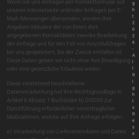
Wenn Sie uns Anfragen per Kontaktformular auf
g
unserer Internetseite und/oder Anfragen per E-
h
t
Mail-/Messenger übersenden, werden Ihre
2
Angaben inklusive der von Ihnen dort
0
angegebenen Kontaktdaten zwecks Bearbeitung
2
6
der Anfrage und für den Fall von Anschlußfragen
-
bei uns gespeichert, bis der Zweck entfallen ist.
A
Diese Daten geben wir nicht ohne Ihre Einwilligung
l
oder eine gesetzliche Erlaubnis weiter.
l
R
i
Diese vorstehend beschriebene
g
Datenverarbeitung hat ihre Rechtsgrundlage in
h
Artikel 6 Absatz 1 Buchstabe b) DSGVO zur
t
s
Durchführung erforderlicher vorvertraglicher
R
Maßnahmen, welche auf Ihre Anfrage erfolgen.
e
s
e) Verarbeitung von Lieferantendaten und Daten
e