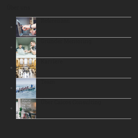
Über uns
Referenzen
Gründer Mentoring
Karriere
Team
Über Caicos Consulting