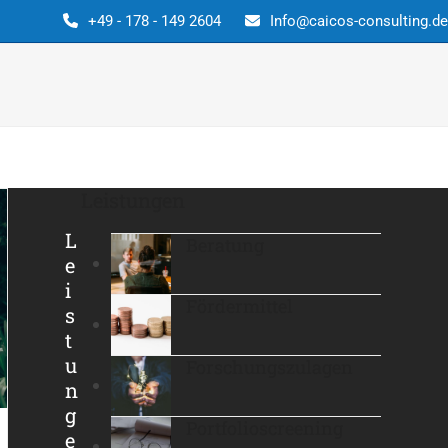
+49 - 178 - 149 2604
Info@caicos-consulting.de
Leistungen
L
Beratung
e
i
Fördermittel
s
t
u
Forschungszulagen
n
g
Portfolioscreening
e